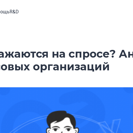
ощь
R&D
ажаются на спросе? А
совых организаций