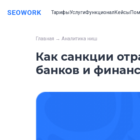
Тарифы
Услуги
Функционал
Кейсы
Пом
Главная
→
Аналитика ниш
Как санкции отр
банков и финан